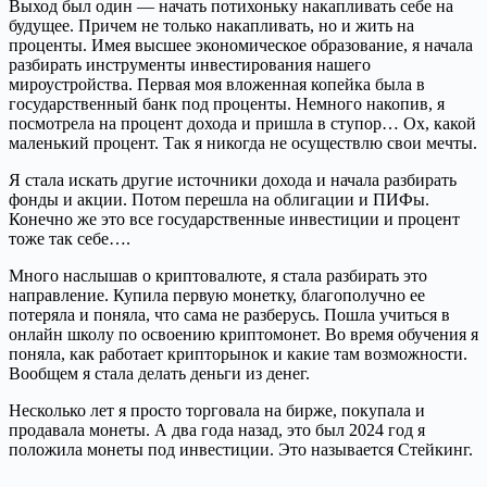
Выход был один — начать потихоньку накапливать себе на
будущее. Причем не только накапливать, но и жить на
проценты. Имея высшее экономическое образование, я начала
разбирать инструменты инвестирования нашего
мироустройства. Первая моя вложенная копейка была в
государственный банк под проценты. Немного накопив, я
посмотрела на процент дохода и пришла в ступор… Ох, какой
маленький процент. Так я никогда не осуществлю свои мечты.
Я стала искать другие источники дохода и начала разбирать
фонды и акции. Потом перешла на облигации и ПИФы.
Конечно же это все государственные инвестиции и процент
тоже так себе….
Много наслышав о криптовалюте, я стала разбирать это
направление. Купила первую монетку, благополучно ее
потеряла и поняла, что сама не разберусь. Пошла учиться в
онлайн школу по освоению криптомонет. Во время обучения я
поняла, как работает крипторынок и какие там возможности.
Вообщем я стала делать деньги из денег.
Несколько лет я просто торговала на бирже, покупала и
продавала монеты. А два года назад, это был 2024 год я
положила монеты под инвестиции. Это называется Стейкинг.