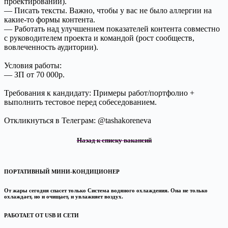
проектировании).
— Писать тексты. Важно, чтобы у вас не было аллергии на
какие-то формы контента.
— Работать над улучшением показателей контента совместно
с руководителем проекта и командой (рост сообществ,
вовлеченность аудитории).
Условия работы:
— ЗП от 70 000р.
Требования к кандидату: Примеры работ/портфолио +
выполнить тестовое перед собеседованием.
Откликнуться в Телеграм: @tashakoreneva
Назад к списку вакансий
ПОРТАТИВНЫЙ МИНИ‑КОНДИЦИОНЕР
От жары сегодня спасет только Система водяного охлаждения. Она не только
охлаждает, но и очищает, и увлажняет воздух.
РАБОТАЕТ ОТ USB И СЕТИ