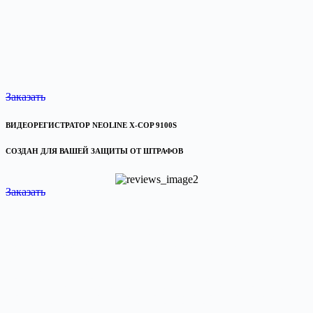
Заказать
ВИДЕОРЕГИСТРАТОР NEOLINE X-COP 9100S
СОЗДАН ДЛЯ ВАШЕЙ ЗАЩИТЫ ОТ ШТРАФОВ
Заказать
маркетплейс озон интернет магазин валберис интернет магазин каталог интернет
магазинов магазин валберис официальный вайлдберриз магазин вайлдберриз
интернет магазин валберис официальный сайт интернет магазин интернет магазин
товаров интернет магазин каталог товаров интернет магазин одежды купить +в
интернет магазине валдберрисинтернет магазин каталог официальный магазин
магазин сайт каталог магазин женской озон магазин официальный озон интернет
магазин официальный каталог официальных интернет магазинов интернет магазин
спб свежие вакансии работа свежие вакансии вакансии москва прямые вакансии
вакансии +от работодателя авито вакансии вакансии +от прямых работодателей
работа вакансии часы работы график работы свежая работа работа свежие
вакансии работа +в москве авито работа работа без работа +в россии