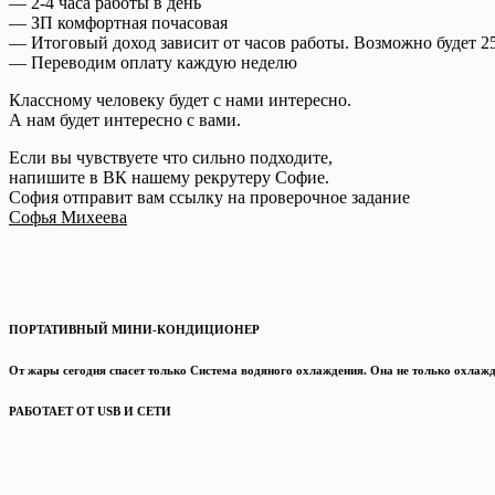
— 2-4 часа работы в день
— ЗП комфортная почасовая
— Итоговый доход зависит от часов работы. Возможно будет 25
— Переводим оплату каждую неделю
Классному человеку будет с нами интересно.
А нам будет интересно с вами.
Если вы чувствуете что сильно подходите,
напишите в ВК нашему рекрутеру Софие.
София отправит вам ссылку на проверочное задание
Софья Михеева
ПОРТАТИВНЫЙ МИНИ‑КОНДИЦИОНЕР
От жары сегодня спасет только Система водяного охлаждения. Она не только охлажда
РАБОТАЕТ ОТ USB И СЕТИ