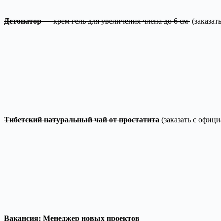
Детонатор
— крем гель для увеличения члена до 6 см
(заказат
Тибетский натуральный чай от простатита
(заказать с офиц
Вакансия: Менеджер новых проектов