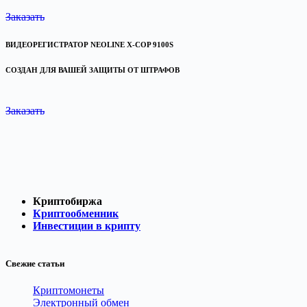
Заказать
ВИДЕОРЕГИСТРАТОР NEOLINE X-COP 9100S
СОЗДАН ДЛЯ ВАШЕЙ ЗАЩИТЫ ОТ ШТРАФОВ
Заказать
маркетплейс озон интернет магазин валберис интернет магазин каталог интернет маг
магазин каталог товаров интернет магазин одежды купить +в интернет магазине вал
официальных интернет магазинов интернет магазин спб свежие вакансии работа све
работы свежая работа работа свежие вакансии работа +в москве авито работа работа
Криптобиржа
Криптообменник
Инвестиции в крипту
Свежие статьи
Криптомонеты
Электронный обмен