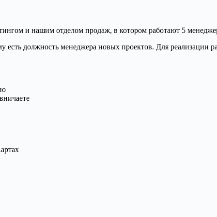
кетингом и нашим отделом продаж, в котором работают 5 менедже
у есть должность менеджера новых проектов. Для реализации ра
но
ивничаете
Картах