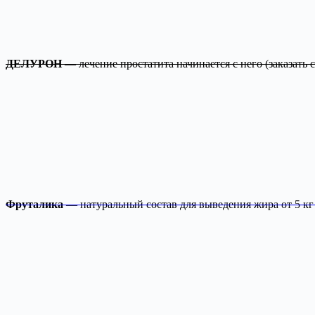
ДЕЛУРОН
— лечение простатита начинается с него
(заказать
Фруталика
— натуральный состав для выведения жира от 5 кг 