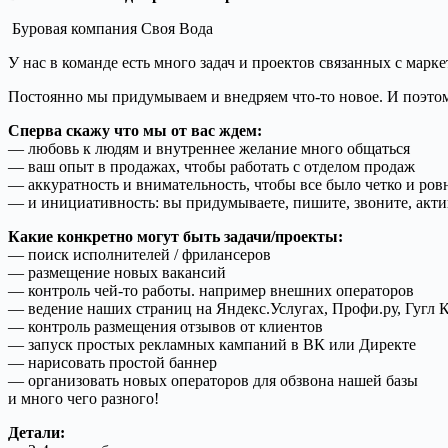
Буровая компания Своя Вода
У нас в команде есть много задач и проектов связанных с мар
Постоянно мы придумываем и внедряем что-то новое. И поэтом
Сперва скажу что мы от вас ждем:
— любовь к людям и внутреннее желание много общаться
— ваш опыт в продажах, чтобы работать с отделом продаж
— аккуратность и внимательность, чтобы все было четко и ров
— и инициативность: вы придумываете, пишите, звоните, акт
Какие конкретно могут быть задачи/проекты:
— поиск исполнителей / фрилансеров
— размещение новых вакансий
— контроль чей-то работы. например внешних операторов
— ведение наших страниц на Яндекс.Услугах, Профи.ру, Гугл 
— контроль размещения отзывов от клиентов
— запуск простых рекламных кампаний в ВК или Директе
— нарисовать простой баннер
— организовать новых операторов для обзвона нашей базы
и много чего разного!
Детали: